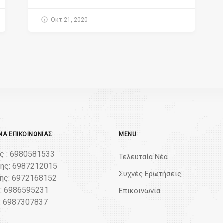
Οκτ 21, 2020
Α ΕΠΙΚΟΙΝΩΝΊΑΣ
MENU
ς : 6980581533
Τελευταία Νέα
ης: 6987212015
Συχνές Ερωτήσεις
ς: 6972168152
: 6986595231
Επικοινωνία
: 6987307837