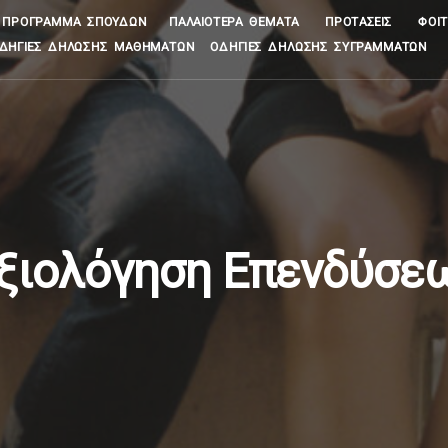
ΠΡΌΓΡΑΜΜΑ ΣΠΟΥΔΏΝ
ΠΑΛΑΙΌΤΕΡΑ ΘΈΜΑΤΑ
ΠΡΟΤΆΣΕΙΣ
ΦΟΙΤ
ΔΗΓΊΕΣ ΔΉΛΩΣΗΣ ΜΑΘΗΜΆΤΩΝ
ΟΔΗΓΊΕΣ ΔΉΛΩΣΗΣ ΣΥΓΡΑΜΜΆΤΩΝ
ξιολόγηση Επενδύσε