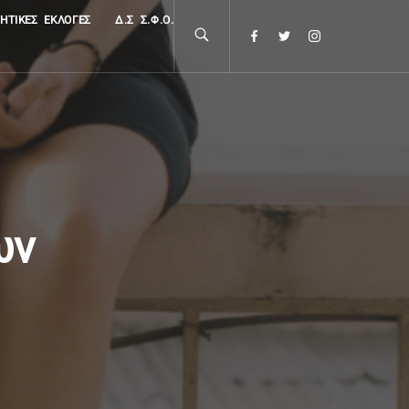
ΗΤΙΚΈΣ ΕΚΛΟΓΈΣ
Δ.Σ Σ.Φ.Ο.
ων