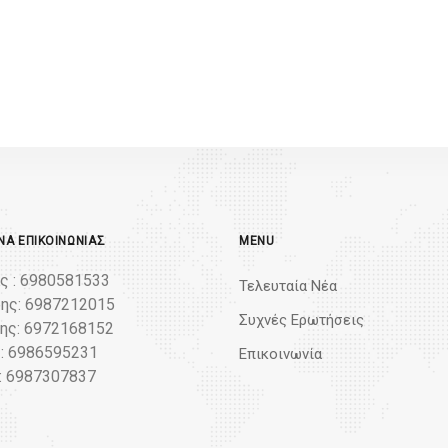
Α ΕΠΙΚΟΙΝΩΝΊΑΣ
MENU
ς : 6980581533
Τελευταία Νέα
ης: 6987212015
Συχνές Ερωτήσεις
ς: 6972168152
: 6986595231
Επικοινωνία
: 6987307837