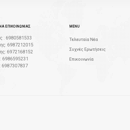
Α ΕΠΙΚΟΙΝΩΝΊΑΣ
MENU
ς : 6980581533
Τελευταία Νέα
ης: 6987212015
Συχνές Ερωτήσεις
ς: 6972168152
: 6986595231
Επικοινωνία
: 6987307837