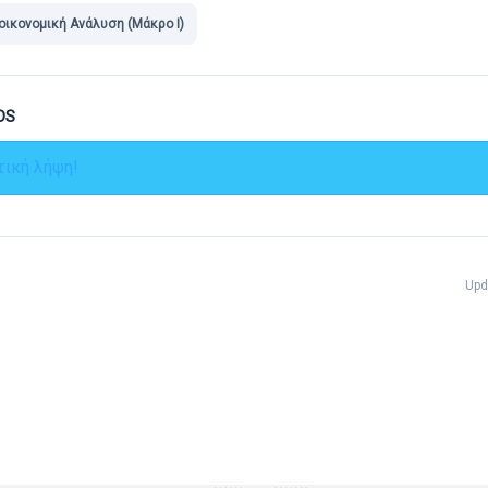
ικονομική Ανάλυση (Μάκρο Ι)
DS
ική λήψη!
Upd