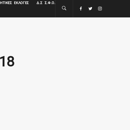
ΗΤΙΚΈΣ ΕΚΛΟΓΈΣ
Δ.Σ Σ.Φ.Ο.
018