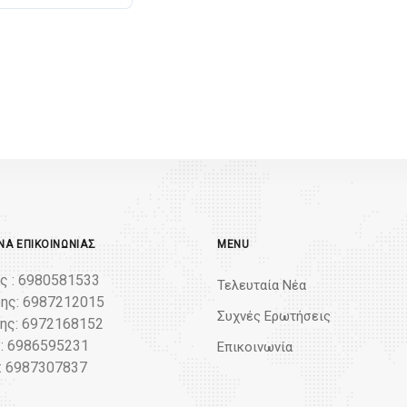
Α ΕΠΙΚΟΙΝΩΝΊΑΣ
MENU
ς : 6980581533
Τελευταία Νέα
ης: 6987212015
Συχνές Ερωτήσεις
ς: 6972168152
: 6986595231
Επικοινωνία
: 6987307837