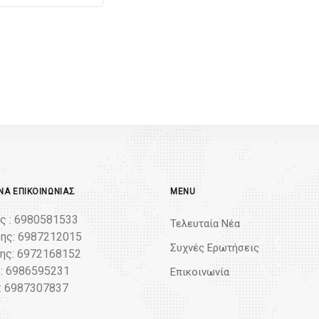
Α ΕΠΙΚΟΙΝΩΝΊΑΣ
MENU
ς : 6980581533
Τελευταία Νέα
ης: 6987212015
Συχνές Ερωτήσεις
ς: 6972168152
: 6986595231
Επικοινωνία
: 6987307837