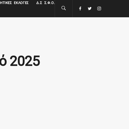
ΗΤΙΚΈΣ ΕΚΛΟΓΈΣ
Δ.Σ Σ.Φ.Ο.
νό 2025