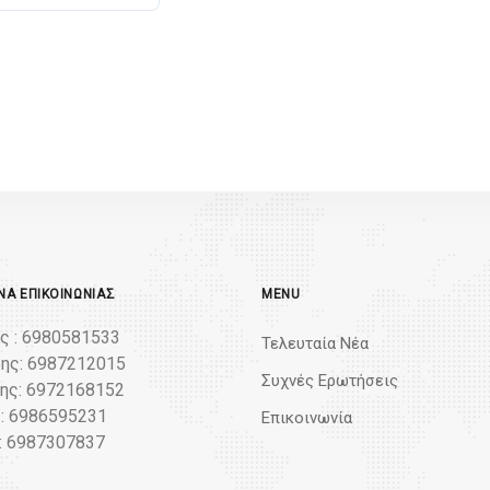
Α ΕΠΙΚΟΙΝΩΝΊΑΣ
MENU
ς : 6980581533
Τελευταία Νέα
ης: 6987212015
Συχνές Ερωτήσεις
ς: 6972168152
: 6986595231
Επικοινωνία
: 6987307837