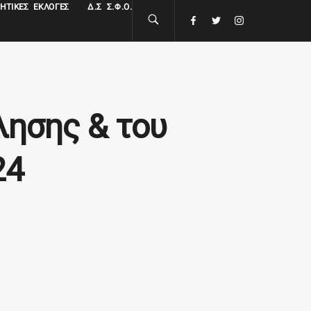
ΗΤΙΚΈΣ ΕΚΛΟΓΈΣ
Δ.Σ Σ.Φ.Ο.
λησης & του
24