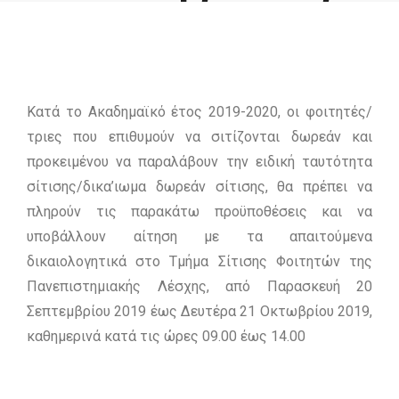
Φοιτητές του
Ε.Κ.Π.Α. Κατά το
Κατά το Ακαδημαϊκό έτος 2019-2020, οι φοιτητές/
Ακαδημαϊκό Έτος
τριες που επιθυμούν να σιτίζονται δωρεάν και
προκειμένου να παραλάβουν την ειδική ταυτότητα
σίτισης/δικα’ιωμα δωρεάν σίτισης, θα πρέπει να
2019-2020
πληρούν τις παρακάτω προϋποθέσεις και να
υποβάλλουν αίτηση με τα απαιτούμενα
δικαιολογητικά στο Τμήμα Σίτισης Φοιτητών της
by admin
Πανεπιστημιακής Λέσχης, από Παρασκευή 20
Σεπτεμβρίου 2019 έως Δευτέρα 21 Οκτωβρίου 2019,
καθημερινά κατά τις ώρες 09.00 έως 14.00