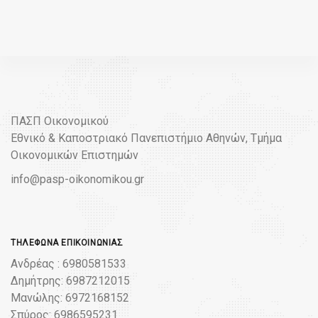
ΠΑΣΠ Οικονομικού
Εθνικό & Καποστριακό Πανεπιστήμιο Αθηνών, Τμήμα
Οικονομικών Επιστημών
info@pasp-oikonomikou.gr
ΤΗΛΈΦΩΝΑ ΕΠΙΚΟΙΝΩΝΊΑΣ
Ανδρέας : 6980581533
Δημήτρης: 6987212015
Μανώλης: 6972168152
Σπύρος: 6986595231