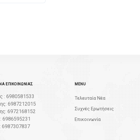
Α ΕΠΙΚΟΙΝΩΝΊΑΣ
MENU
ς : 6980581533
Τελευταία Νέα
ης: 6987212015
Συχνές Ερωτήσεις
ς: 6972168152
: 6986595231
Επικοινωνία
: 6987307837