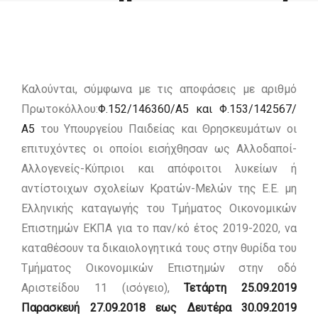
2019-20
by admin
Καλούνται, σύμφωνα με τις αποφάσεις με αριθμό
Πρωτοκόλλου:
Φ.152/146360/Α5 και Φ.153/142567/
Α5
του Υπουργείου Παιδείας και Θρησκευμάτων οι
επιτυχόντες οι οποίοι εισήχθησαν ως Αλλοδαποί-
Αλλογενείς-Κύπριοι και απόφοιτοι λυκείων ή
αντίστοιχων σχολείων Κρατών-Μελών της Ε.Ε. μη
Ελληνικής καταγωγής του Τμήματος Οικονομικών
Επιστημών ΕΚΠΑ για το παν/κό έτος 2019-2020, να
καταθέσουν τα δικαιολογητικά τους στην θυρίδα του
Τμήματος Οικονομικών Επιστημών στην οδό
Αριστείδου 11 (ισόγειο),
Τετάρτη 25.09.2019
Παρασκευή 27.09.2018 εως Δευτέρα 30.09.2019