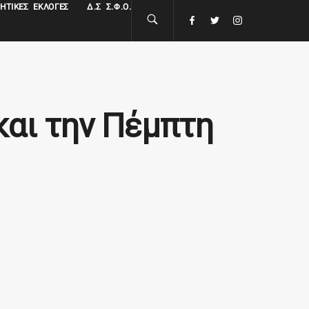
ΗΤΙΚΈΣ ΕΚΛΟΓΈΣ
Δ.Σ Σ.Φ.Ο.
και την Πέμπτη