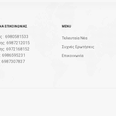
Α ΕΠΙΚΟΙΝΩΝΊΑΣ
MENU
ς : 6980581533
Τελευταία Νέα
ης: 6987212015
Συχνές Ερωτήσεις
ς: 6972168152
: 6986595231
Επικοινωνία
: 6987307837